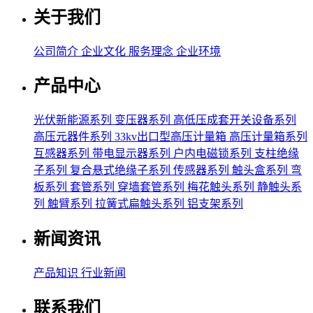
关于我们
公司简介
企业文化
服务理念
企业环境
产品中心
光伏新能源系列
变压器系列
高低压成套开关设备系列
高压元器件系列
33kv出口型高压计量箱
高压计量箱系列
互感器系列
带电显示器系列
户内电磁锁系列
支柱绝缘
子系列
复合悬式绝缘子系列
传感器系列
触头盒系列
弯
板系列
套管系列
穿墙套管系列
梅花触头系列
静触头系
列
触臂系列
拉簧式扁触头系列
铝支架系列
新闻资讯
产品知识
行业新闻
联系我们