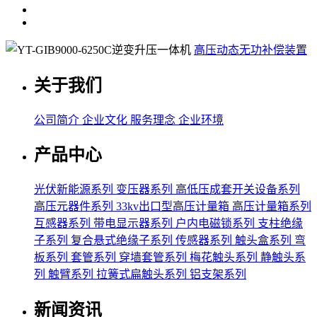
高压动态无功补偿装置
关于我们
公司简介
企业文化
服务理念
企业环境
产品中心
光伏新能源系列
变压器系列
高低压成套开关设备系列
高压元器件系列
33kv出口型高压计量箱
高压计量箱系列
互感器系列
带电显示器系列
户内电磁锁系列
支柱绝缘
子系列
复合悬式绝缘子系列
传感器系列
触头盒系列
弯
板系列
套管系列
穿墙套管系列
梅花触头系列
静触头系
列
触臂系列
拉簧式扁触头系列
铝支架系列
新闻资讯