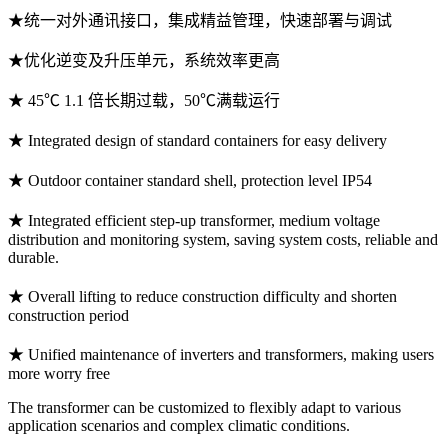
★统一对外通讯接口，集成精益管理，快速部署与调试
★优化逆变及升压单元，系统效率更高
★ 45℃ 1.1 倍长期过载，50℃满载运行
★ Integrated design of standard containers for easy delivery
★ Outdoor container standard shell, protection level IP54
★ Integrated efficient step-up transformer, medium voltage
distribution and monitoring system, saving system costs, reliable and
durable.
★ Overall lifting to reduce construction difficulty and shorten
construction period
★ Unified maintenance of inverters and transformers, making users
more worry free
The transformer can be customized to flexibly adapt to various
application scenarios and complex climatic conditions.