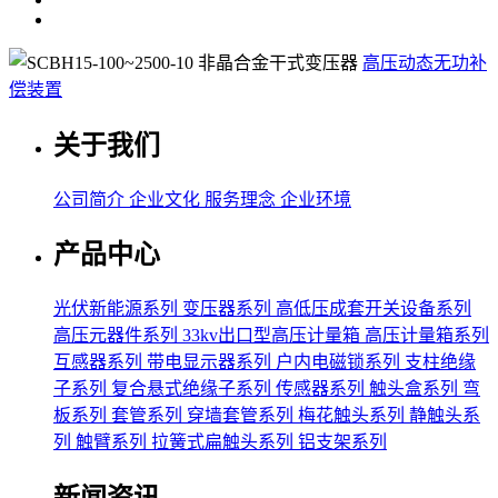
高压动态无功补
偿装置
关于我们
公司简介
企业文化
服务理念
企业环境
产品中心
光伏新能源系列
变压器系列
高低压成套开关设备系列
高压元器件系列
33kv出口型高压计量箱
高压计量箱系列
互感器系列
带电显示器系列
户内电磁锁系列
支柱绝缘
子系列
复合悬式绝缘子系列
传感器系列
触头盒系列
弯
板系列
套管系列
穿墙套管系列
梅花触头系列
静触头系
列
触臂系列
拉簧式扁触头系列
铝支架系列